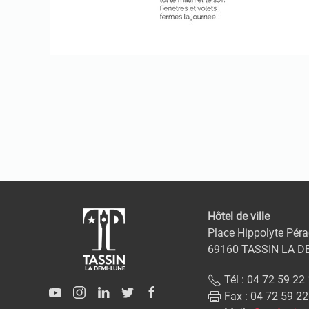
Hôtel de ville
Place Hippolyte Péra
69160 TASSIN LA D
Tél : 04 72 59 22
Fax : 04 72 59 22