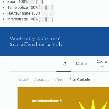
Zoom
100
%
Taille police
100
%
Hauteur ligne
100
%
Interlettrage
100
%
Vendredi 7 Août 2026
Site officiel de la Ville
Cadre
Mairie
de ville
Accueil
Actualités
Aînés
Plan Canicule