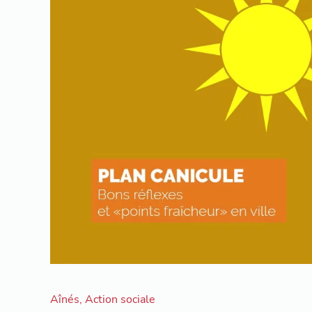
Aînés
,
Action sociale