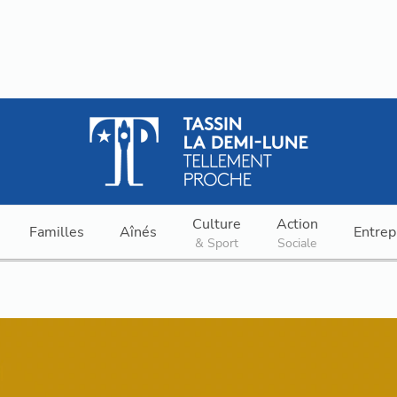
Culture
Action
Familles
Aînés
Entrep
& Sport
Sociale