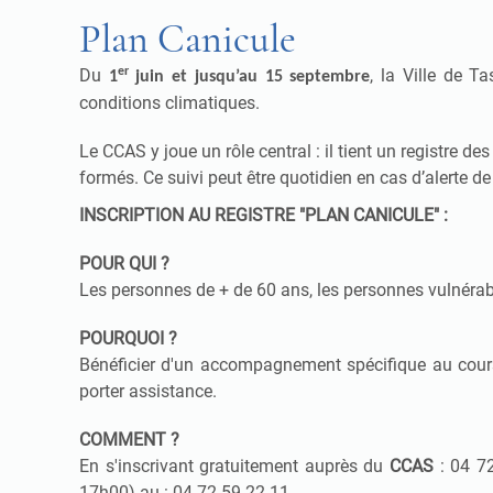
Plan Canicule
Du
er
, la Ville de T
1
juin et jusqu’au 15 septembre
conditions climatiques.
Le CCAS y joue un rôle central : il tient un registre d
formés. Ce suivi peut être quotidien en cas d’alerte de
INSCRIPTION AU REGISTRE "PLAN CANICULE" :
POUR QUI ?
Les personnes de + de 60 ans, les personnes vulnérab
POURQUOI ?
Bénéficier d'un accompagnement spécifique au cours 
porter assistance.
COMMENT ?
En s'inscrivant gratuitement auprès du
CCAS
: 04 72
17h00) au : 04 72 59 22 11