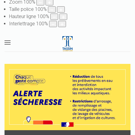
Zoom
100
%
Taille police
100
%
Hauteur ligne
100
%
Interlettrage
100
%