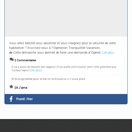
Vous allez bientôt vous absenter et vous craignez pour la sécurité de votre
habitation ? Inscrivez-vous à l'Opération Tranquillité Vacances.
🚓 Cette démarche vous permet de faire une demande d'Opérat
Lire plus
2 Commentaires
Il va y avoir du boulot, les rageux Lfi ou autre vont vouloir venir s'en prendre aux
Lire plus
"riches" merci
Et le programme pour le bal on le trouve où s il vous plait
28 J'aime
Posté:
Hier