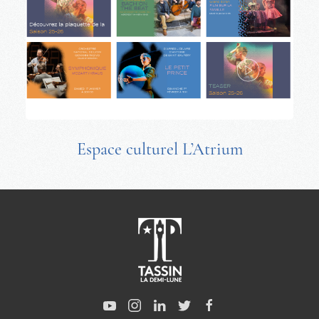
Espace culturel L’Atrium
Bel été à Tassin la Demi-Lune ! ☀
35 J'aime
Posté:
La semaine dernière