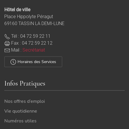
Hôtel de ville
Place Hippolyte Péragut
69160 TASSIN LA DEMI-LUNE
Tél : 04 72 59 22 11
Fax : 04 72 59 22 12
Mail :
Secrétariat
Horaires des Services
Infos Pratiques
Nos offres d’emploi
Les Estivales Tassilunoises 2026 vont rythmer l’été !
Vie quotidienne
Chaque mercredi à 19h, un spectacle ouvert à tous animera la soirée.
Les mercredis et samedis matin, petits et grands profiteront également d’act
Lire plus
Numéros utiles
3 J'aime