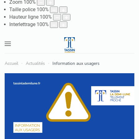
Zoom
100
%
Taille police
100
%
Hauteur ligne
100
%
Interlettrage
100
%
Accueil
Actualités
Information aux usagers