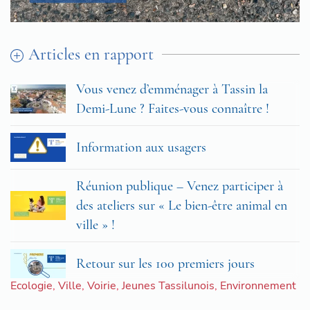
Articles en rapport
Vous venez d’emménager à Tassin la
Demi-Lune ? Faites-vous connaître !
Information aux usagers
Réunion publique – Venez participer à
des ateliers sur « Le bien-être animal en
ville » !
Retour sur les 100 premiers jours
Ecologie
,
Ville
,
Voirie
,
Jeunes Tassilunois
,
Environnement