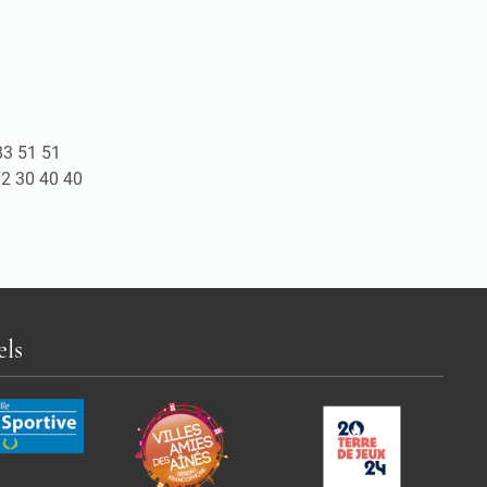
83 51 51
72 30 40 40
els