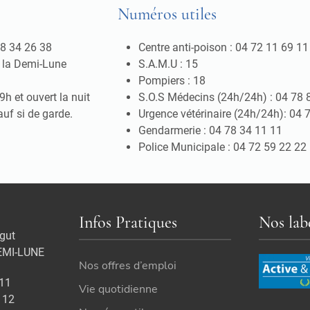
Numéros utiles
78 34 26 38
Centre anti-poison : 04 72 11 69 11
n la Demi-Lune
S.A.M.U : 15
Pompiers : 18
h et ouvert la nuit
S.O.S Médecins (24h/24h) : 04 78 
auf si de garde.
Urgence vétérinaire (24h/24h): 04 
Gendarmerie : 04 78 34 11 11
Police Municipale : 04 72 59 22 22
Infos Pratiques
Nos lab
gut
EMI-LUNE
Nos offres d’emploi
 11
Vie quotidienne
 12