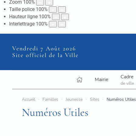
Zoom
100
%
Taille police
100
%
Hauteur ligne
100
%
Interlettrage
100
%
Vendredi 7 Août 2026
Site officiel de la Ville
Cadre
Mairie
de ville
Accueil
Familles
Jeunesse
Sites
Numéros Utiles
Numéros Utiles