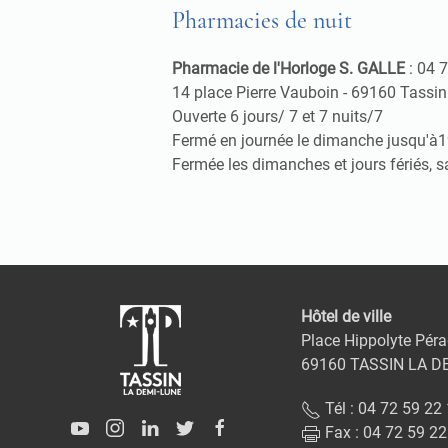
Pharmacies de nuit
Pharmacie de l'Horloge S. GALLE
: 04 
14 place Pierre Vauboin - 69160 Tassi
Ouverte 6 jours/ 7 et 7 nuits/7
Fermé en journée le dimanche jusqu'à19
Fermée les dimanches et jours fériés, s
Hôtel de ville
Place Hippolyte Péra
69160 TASSIN LA D
Tél : 04 72 59 22
Fax : 04 72 59 22