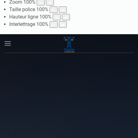
Zoom
100
%
Taille police
100
%
Hauteur ligne
100
%
Interlettrage
100
%