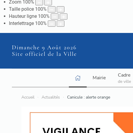
Zoom
100
%
Taille police
100
%
Hauteur ligne
100
%
Interlettrage
100
%
Dimanche 9 Août 2026
Site officiel de la Ville
Cadre
Mairie
de ville
Accueil
Actualités
Canicule : alerte orange