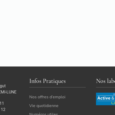
Infos Pratiques
Nos lab
gut
EMI-LUNE
Nos offres d’emploi
 11
Vie quotidienne
 12
Numéros utiles