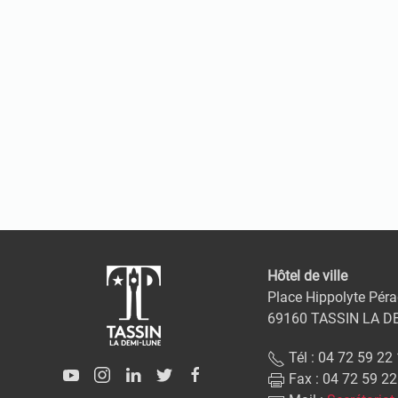
Hôtel de ville
Place Hippolyte Péra
69160 TASSIN LA D
Tél : 04 72 59 22
Fax : 04 72 59 22