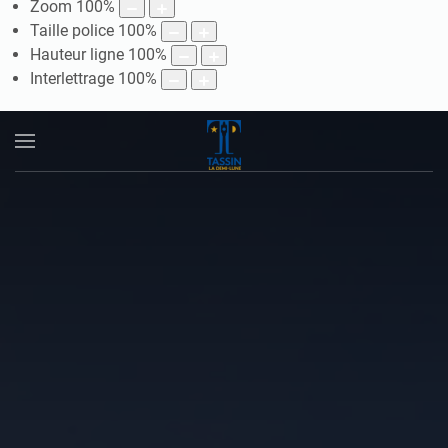
Zoom
100
%
Taille police
100
%
Hauteur ligne
100
%
Interlettrage
100
%