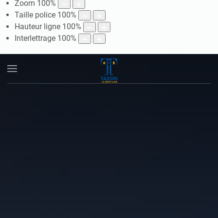
Zoom
100
%
Taille police
100
%
Hauteur ligne
100
%
Interlettrage
100
%