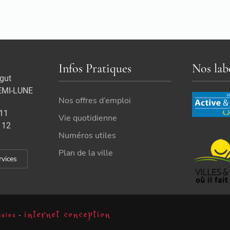
Infos Pratiques
Nos lab
gut
EMI-LUNE
Nos offres d’emploi
 11
Vie quotidienne
 12
Numéros utiles
Plan de la ville
rvices
internet conception
gales
-